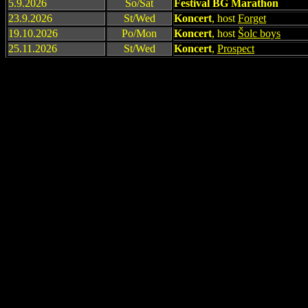
5.9.2026
So/Sat
Festival BG Marathon
23.9.2026
St/Wed
Koncert
, host
Forget
19.10.2026
Po/Mon
Koncert
, host
Šolc boys
25.11.2026
St/Wed
Koncert
,
Prospect