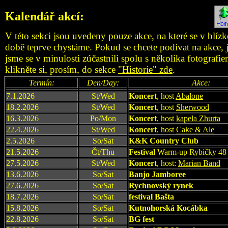
Kalendář a
kcí:
V této sekci jsou uvedeny pouze akce, na které se v blízk
době teprve chystáme. Pokud se chcete podívat na akce, 
jsme se v minulosti zúčastnili spolu s několika fotografie
klikněte si, prosím, do sekce
"Historie" zde
.
Termín:
Den/Day:
Akce:
7.1.2026
St/Wed
Koncert
, host
Abalone
18.2.2026
St/Wed
Koncert
, host
Sherwood
16.3.2026
Po/Mon
Koncert
, host
kapela Zhurta
22.4.2026
St/Wed
Koncert
, host
Cake & Ale
2.5.2026
So/Sat
K&K Country Club
21.5.2026
Čt/Thu
Festival
Warm-up Rybičky 48
27.5.2026
St/Wed
Koncert
, host:
Marian Band
13.6.2026
So/Sat
Banjo Jamboree
27.6.2026
So/Sat
Rychnovský rynek
18.7.2026
So/Sat
festival Bašta
15.8.2026
So/Sat
Kutnohorská Kocábka
22.8.2026
So/Sat
BG fest